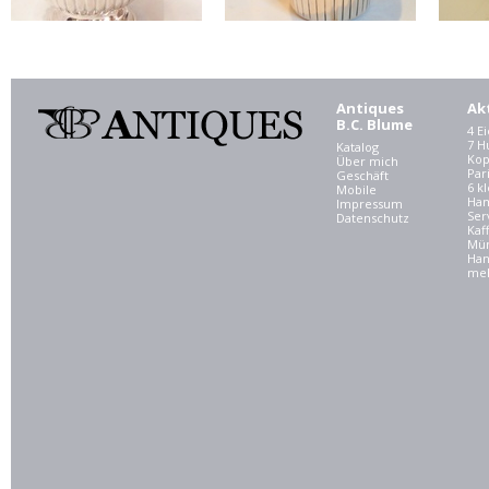
Antiques
Ak
B.C. Blume
4 E
7 
Katalog
Kop
Über mich
Par
Geschäft
6 kl
Mobile
Ham
Impressum
Ser
Datenschutz
Kaf
Mü
Han
meh