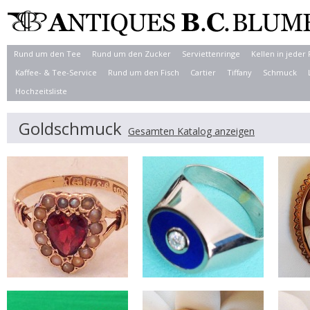
Rund um den Tee
Rund um den Zucker
Serviettenringe
Kellen in jeder
Kaffee- & Tee-Service
Rund um den Fisch
Cartier
Tiffany
Schmuck
Hochzeitsliste
Goldschmuck
Gesamten Katalog anzeigen