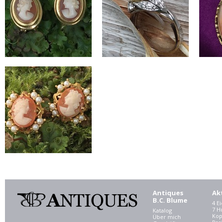
Antiques
Ak
B.C. Blume
4 E
7 
Katalog
Kop
Über mich