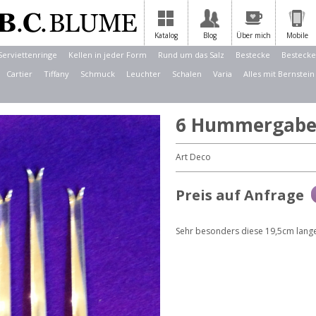
Katalog
Blog
Über mich
Mobile
Serviettenringe
Kellen in jeder Form
Rund um das Salz
Bestecke
Bestecke
Cartier
Tiffany
Schmuck
Leuchter
Schalen
Varia
Alles mit Bernstein
6 Hummergabe
Art Deco
Preis auf Anfrage
Sehr besonders diese 19,5cm lan