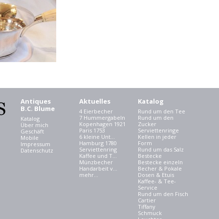
Antiques
Aktuelles
Katalog
B.C. Blume
4 Eierbecher
Rund um den Tee
7 Hummergabeln
Rund um den
Katalog
Kopenhagen 1921
Zucker
Über mich
Paris 1753
Serviettenringe
Geschäft
6 kleine Unt...
Kellen in jeder
Mobile
Hamburg 1780
Form
Impressum
Serviettenring
Rund um das Salz
Datenschutz
Kaffee und T...
Bestecke
Münzbecher
Bestecke einzeln
Handarbeit v...
Becher & Pokale
mehr...
Dosen & Etuis
Kaffee- & Tee-
Service
Rund um den Fisch
Cartier
Tiffany
Schmuck