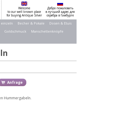
Welcome
Добро пожаловать
to our well known place
в лучший адрес для
for buying Antique Silver
серебра в Гамбурге
 einzeln
Becher & Pokale
Dosen & Etuis
Goldschmuck
Manschettenknöpfe
ln
Anfrage
gen Hummergabeln.