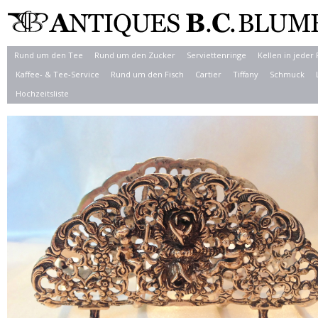
Rund um den Tee
Rund um den Zucker
Serviettenringe
Kellen in jeder
Kaffee- & Tee-Service
Rund um den Fisch
Cartier
Tiffany
Schmuck
Hochzeitsliste