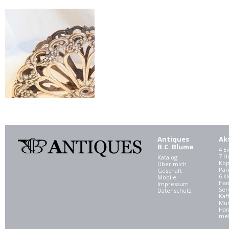
Antiques
Ak
B.C. Blume
4 E
7 
Katalog
Kop
Über mich
Par
Geschäft
6 kl
Mobile
Ham
Impressum
Ser
Datenschutz
Kaf
Mü
Han
meh