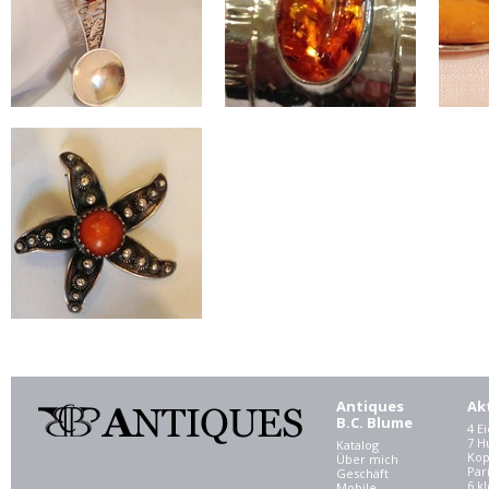
Antiques
Ak
B.C. Blume
4 E
7 
Katalog
Kop
Über mich
Par
Geschäft
6 kl
Mobile