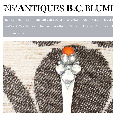
Rund um den Tee
Rund um den Zucker
Serviettenringe
Kellen in jeder
Kaffee- & Tee-Service
Rund um den Fisch
Cartier
Tiffany
Schmuck
Hochzeitsliste