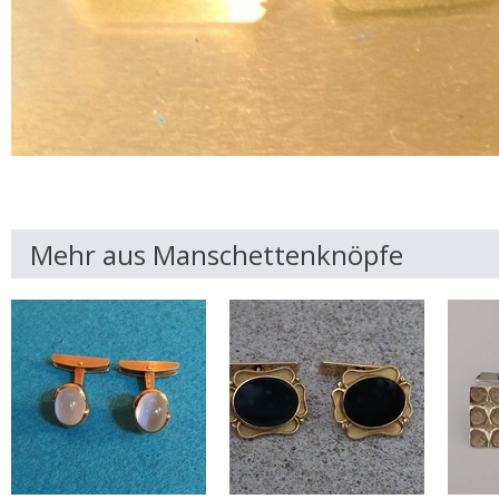
Mehr aus Manschettenknöpfe