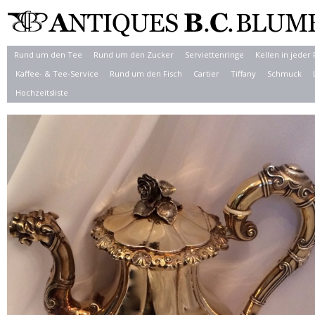
Rund um den Tee
Rund um den Zucker
Serviettenringe
Kellen in jeder
Kaffee- & Tee-Service
Rund um den Fisch
Cartier
Tiffany
Schmuck
Hochzeitsliste