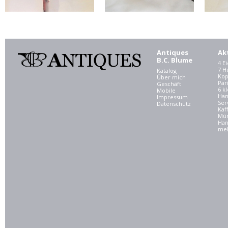
Antiques
Ak
B.C. Blume
4 E
7 
Katalog
Kop
Über mich
Par
Geschäft
6 kl
Mobile
Ham
Impressum
Ser
Datenschutz
Kaf
Mü
Han
meh