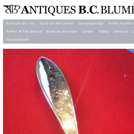
Rund um den Tee
Rund um den Zucker
Serviettenringe
Kellen in jeder
Kaffee- & Tee-Service
Rund um den Fisch
Cartier
Tiffany
Schmuck
Hochzeitsliste