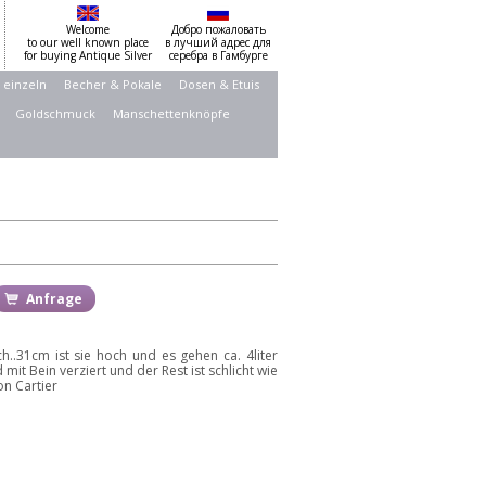
Welcome
Добро пожаловать
to our well known place
в лучший адрес для
for buying Antique Silver
серебра в Гамбурге
 einzeln
Becher & Pokale
Dosen & Etuis
Goldschmuck
Manschettenknöpfe
Anfrage
h..31cm ist sie hoch und es gehen ca. 4liter
 mit Bein verziert und der Rest ist schlicht wie
on Cartier