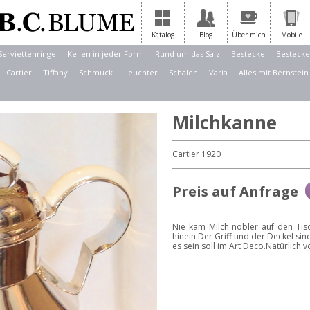
Katalog
Blog
Über mich
Mobile
Serviettenringe
Kellen in jeder Form
Rund um das Salz
Bestecke
Bestecke
Cartier
Tiffany
Schmuck
Leuchter
Schalen
Varia
Alles mit Bernstein
Milchkanne
Cartier 1920
Preis auf Anfrage
Nie kam Milch nobler auf den Tisc
hinein.Der Griff und der Deckel sind
es sein soll im Art Deco.Natürlich v