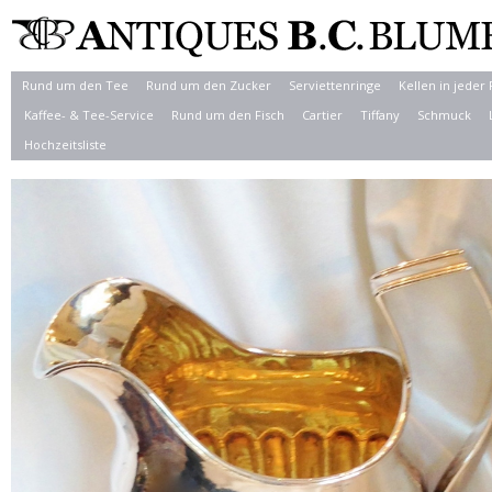
Rund um den Tee
Rund um den Zucker
Serviettenringe
Kellen in jeder
Kaffee- & Tee-Service
Rund um den Fisch
Cartier
Tiffany
Schmuck
Hochzeitsliste