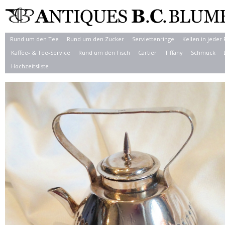
Rund um den Tee
Rund um den Zucker
Serviettenringe
Kellen in jeder
Kaffee- & Tee-Service
Rund um den Fisch
Cartier
Tiffany
Schmuck
Hochzeitsliste