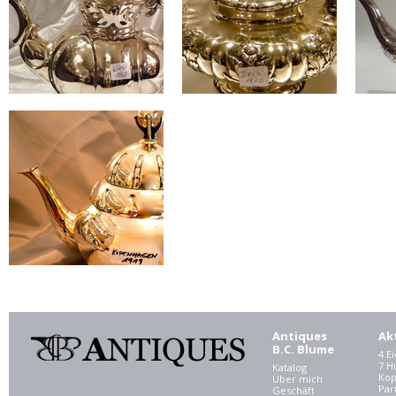
Antiques
Ak
B.C. Blume
4 E
7 
Katalog
Kop
Über mich
Par
Geschäft