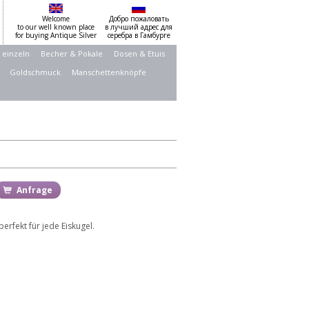
Welcome
Добро пожаловать
to our well known place
в лучший адрес для
for buying Antique Silver
серебра в Гамбурге
 einzeln
Becher & Pokale
Dosen & Etuis
Goldschmuck
Manschettenknöpfe
Anfrage
erfekt für jede Eiskugel.