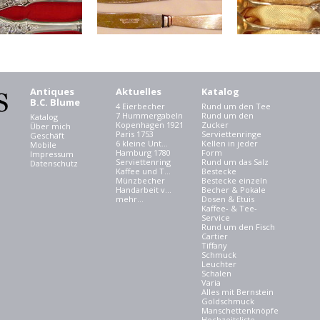
Antiques
Aktuelles
Katalog
B.C. Blume
4 Eierbecher
Rund um den Tee
7 Hummergabeln
Rund um den
Katalog
Kopenhagen 1921
Zucker
Über mich
Paris 1753
Serviettenringe
Geschäft
6 kleine Unt...
Kellen in jeder
Mobile
Hamburg 1780
Form
Impressum
Serviettenring
Rund um das Salz
Datenschutz
Kaffee und T...
Bestecke
Münzbecher
Bestecke einzeln
Handarbeit v...
Becher & Pokale
mehr...
Dosen & Etuis
Kaffee- & Tee-
Service
Rund um den Fisch
Cartier
Tiffany
Schmuck
Leuchter
Schalen
Varia
Alles mit Bernstein
Goldschmuck
Manschettenknöpfe
Hochzeitsliste