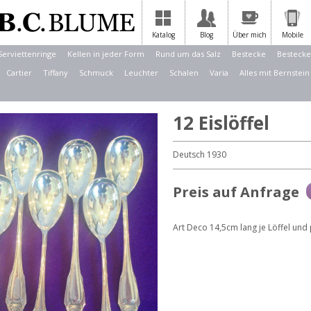
Katalog
Blog
Über mich
Mobile
Serviettenringe
Kellen in jeder Form
Rund um das Salz
Bestecke
Bestecke
Cartier
Tiffany
Schmuck
Leuchter
Schalen
Varia
Alles mit Bernstein
12 Eislöffel
Deutsch 1930
Preis auf Anfrage
Art Deco 14,5cm lang je Löffel und p