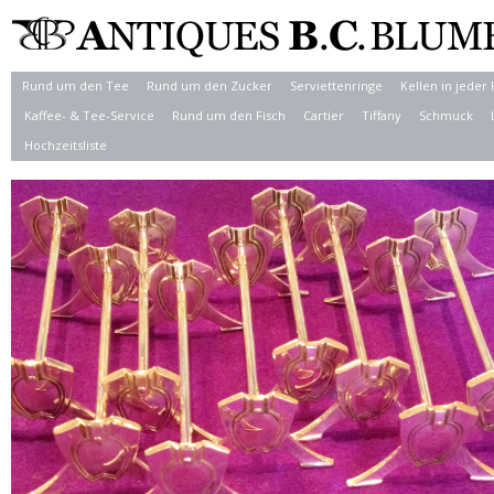
Rund um den Tee
Rund um den Zucker
Serviettenringe
Kellen in jeder
Kaffee- & Tee-Service
Rund um den Fisch
Cartier
Tiffany
Schmuck
Hochzeitsliste