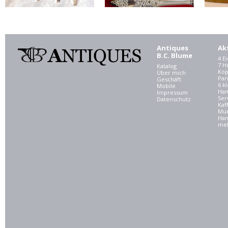
Antiques
Ak
B.C. Blume
4 E
7 
Katalog
Kop
Über mich
Par
Geschäft
6 kl
Mobile
Ham
Impressum
Ser
Datenschutz
Kaf
Mü
Han
meh