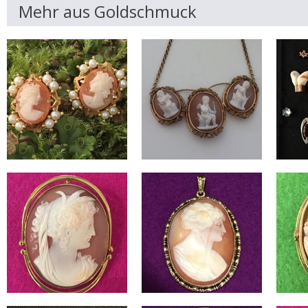
Mehr aus Goldschmuck