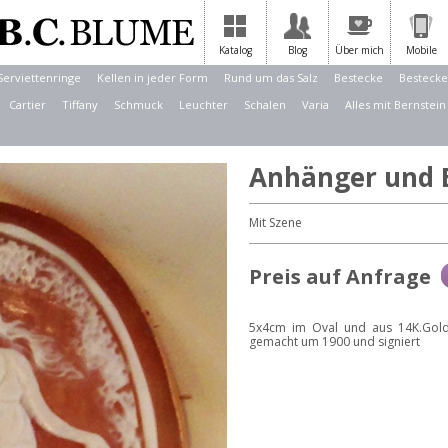
Katalog
Blog
Über mich
Mobile
Serviettenringe
Kellen in jeder Form
Rund um das Salz
Bestecke
Bestecke
Cartier
Tiffany
Schmuck
Leuchter
Schalen
Varia
Alles mit Bernstein
Anhänger und 
Mit Szene
Preis auf Anfrage
5x4cm im Oval und aus 14K.Gold 
gemacht um 1900 und signiert