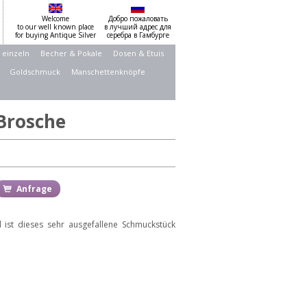
Welcome
Добро пожаловать
to our well known place
в лучший адрес для
for buying Antique Silver
серебра в Гамбурге
 einzeln
Becher & Pokale
Dosen & Etuis
Goldschmuck
Manschettenknöpfe
Brosche
Anfrage
ist dieses sehr ausgefallene Schmuckstück