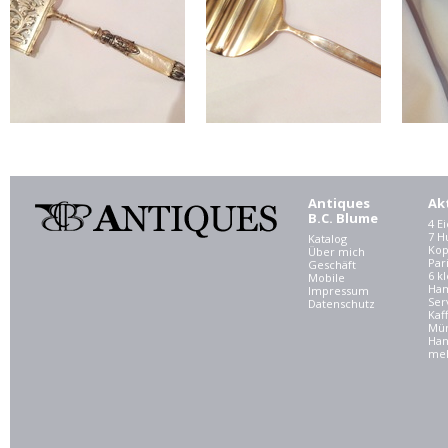
Antiques
Ak
B.C. Blume
4 E
7 
Katalog
Kop
Über mich
Par
Geschäft
6 kl
Mobile
Ham
Impressum
Ser
Datenschutz
Kaf
Mü
Han
meh