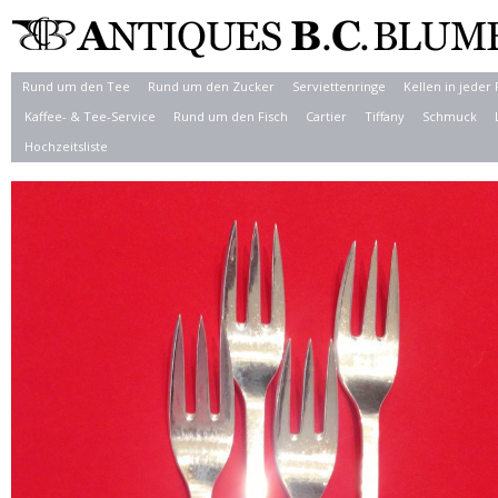
Rund um den Tee
Rund um den Zucker
Serviettenringe
Kellen in jeder
Kaffee- & Tee-Service
Rund um den Fisch
Cartier
Tiffany
Schmuck
Hochzeitsliste