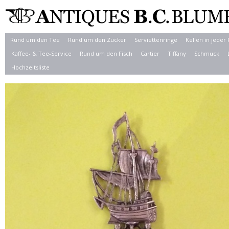
Rund um den Tee
Rund um den Zucker
Serviettenringe
Kellen in jeder
Kaffee- & Tee-Service
Rund um den Fisch
Cartier
Tiffany
Schmuck
Hochzeitsliste