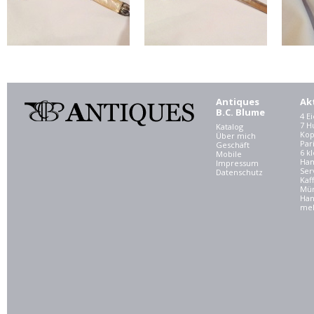
Antiques
Ak
B.C. Blume
4 E
7 
Katalog
Kop
Über mich
Par
Geschäft
6 kl
Mobile
Ham
Impressum
Ser
Datenschutz
Kaf
Mü
Han
meh