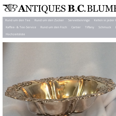
Rund um den Tee
Rund um den Zucker
Serviettenringe
Kellen in jeder
Kaffee- & Tee-Service
Rund um den Fisch
Cartier
Tiffany
Schmuck
Hochzeitsliste