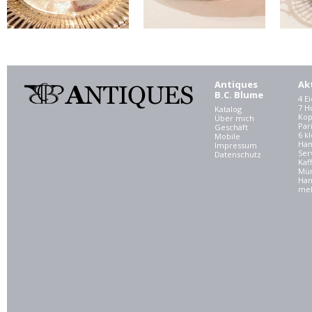
Antiques
Ak
B.C. Blume
4 E
7 
Katalog
Kop
Über mich
Par
Geschäft
6 kl
Mobile
Ham
Impressum
Ser
Datenschutz
Kaf
Mü
Han
meh