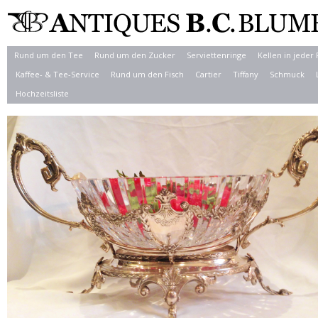
Rund um den Tee
Rund um den Zucker
Serviettenringe
Kellen in jeder
Kaffee- & Tee-Service
Rund um den Fisch
Cartier
Tiffany
Schmuck
Hochzeitsliste