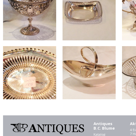
Antiques
Ak
B.C. Blume
4 E
7 
Katalog